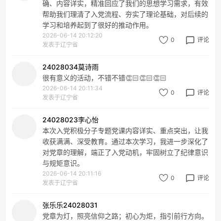
确、内容详实，精准回应了我们的思想学习需求，有效
帮助我们理清了入党流程、夯实了理论基础，对后续的
学习和培养起到了很好的推动作用。
2026-06-14 20:12:20
0
评论
发表于辽宁省
24028034莫诗雨
很有意义的活动，不错不错👏🏻👏🏻👏🏻
2026-06-14 20:11:34
0
评论
发表于辽宁省
24028023李心怡
本次入党积极分子专题党课内容详实、重点突出，让我
收获满满、深受教育。通过本次学习，我进一步深化了
对党章的理解，端正了入党动机，牢固树立了纪律意识
与规矩意识。
2026-06-14 20:11:16
0
评论
发表于辽宁省
张乐乐24028031
党章为灯，照亮信仰之路；初心为炬，指引前行方向。