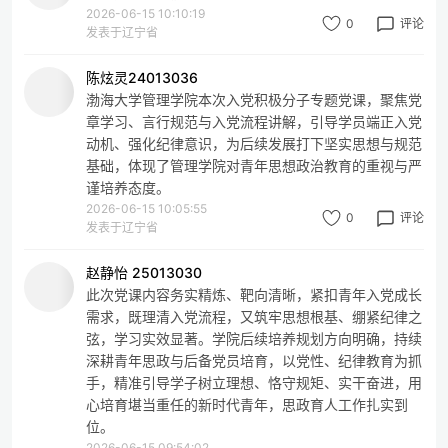
2026-06-15 10:10:19
0
评论
发表于辽宁省
陈炫灵24013036
渤海大学管理学院本次入党积极分子专题党课，聚焦党
章学习、言行规范与入党流程讲解，引导学员端正入党
动机、强化纪律意识，为后续发展打下坚实思想与规范
基础，体现了管理学院对青年思想政治教育的重视与严
谨培养态度。
2026-06-15 10:05:55
0
评论
发表于辽宁省
赵静怡 25013030
此次党课内容务实精炼、靶向清晰，紧扣青年入党成长
需求，既理清入党流程，又筑牢思想根基、绷紧纪律之
弦，学习实效显著。学院后续培养规划方向明确，持续
深耕青年思政与后备党员培育，以党性、纪律教育为抓
手，精准引导学子树立理想、恪守规矩、实干奋进，用
心培育堪当重任的新时代青年，思政育人工作扎实到
位。
2026-06-15 09:54:02