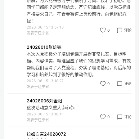
讲解，为入党积极分子们指明了方向、校准了初心。愿
同学们都能坚定理想信念，严守纪律底线，以党员标准
严格要求自己，在青春赛道上勇毅前行，向党组织靠
拢！
2026-06-15 13:57:18
0
评论
发表于辽宁省
24028010张雄铼
本次入党积极分子培训党课开展得非常扎实，目标明
确、内容详实，精准回应了我们的思想学习需求，有效
帮助我们理清了入党流程、夯实了理论基础，对后续的
学习和培养起到了很好的推动作用。
2026-06-15 13:18:27
0
评论
发表于辽宁省
24028006刘金阳
这次活动意义重大👍👍👍
2026-06-15 13:18:11
0
评论
发表于辽宁省
拉姆白吉24028072