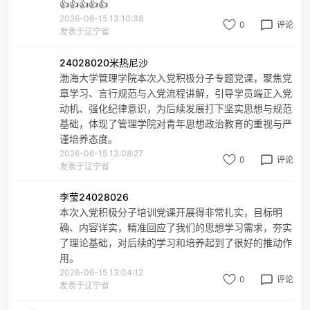
👍👍👍👍👍
2026-06-15 13:10:38
0
评论
发表于辽宁省
24028020米热尼沙
渤海大学管理学院本次入党积极分子专题党课，聚焦党
章学习、言行规范与入党流程讲解，引导学员端正入党
动机、强化纪律意识，为后续发展打下坚实思想与规范
基础，体现了管理学院对青年思想政治教育的重视与严
谨培养态度。
2026-06-15 13:08:27
0
评论
发表于辽宁省
李莹24028026
本次入党积极分子培训党课开展得非常扎实，目标明
确、内容详实，精准回应了我们的思想学习需求，夯实
了理论基础，对后续的学习和培养起到了很好的推动作
用。
2026-06-15 13:04:12
0
评论
发表于辽宁省