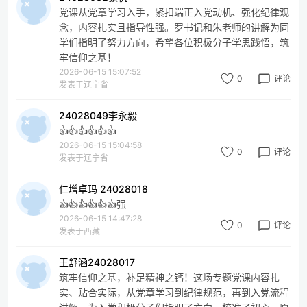
党课从党章学习入手，紧扣端正入党动机、强化纪律观
念，内容扎实且指导性强。罗书记和朱老师的讲解为同
学们指明了努力方向，希望各位积极分子学思践悟，筑
牢信仰之基！
2026-06-15 15:07:52
0
评论
发表于辽宁省
24028049李永毅
👍👍👍👍👍👍
2026-06-15 15:04:58
0
评论
发表于辽宁省
仁增卓玛 24028018
👍👍👍👍👍👍强
2026-06-15 14:47:28
0
评论
发表于西藏
王舒涵24028017
筑牢信仰之基，补足精神之钙！这场专题党课内容扎
实、贴合实际，从党章学习到纪律规范，再到入党流程