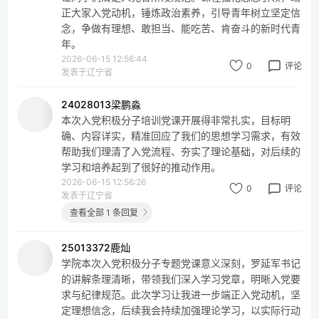
正大家入党动机，锤炼政治素养，引导青年树立坚定信
念，争做有理想、敢担当、能吃苦、肯奋斗的新时代青
年。
2026-06-15 12:56:44
0
评论
发表于辽宁省
24028013梁鹏淼
本次入党积极分子培训党课开展得非常扎实，目标明
确、内容详实，精准回应了我们的思想学习需求，有效
帮助我们理清了入党流程、夯实了理论基础，对后续的
学习和培养起到了很好的推动作用。
2026-06-15 12:56:26
0
评论
发表于辽宁省
查看全部 1 条回复
25013372鹿灿
学院本次入党积极分子专题党课意义深刻，罗延军书记
的讲解条理清晰，带领我们深入学习党章，明晰入党要
求与纪律规范。此次学习让我进一步端正入党动机，坚
定理想信念，后续我会持续加强理论学习，以实际行动