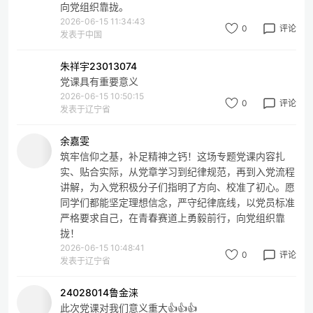
向党组织靠拢。
2026-06-15 11:34:43
0
评论
发表于中国
朱祥宇23013074
党课具有重要意义
2026-06-15 10:50:15
0
评论
发表于辽宁省
余嘉雯
筑牢信仰之基，补足精神之钙！这场专题党课内容扎
实、贴合实际，从党章学习到纪律规范，再到入党流程
讲解，为入党积极分子们指明了方向、校准了初心。愿
同学们都能坚定理想信念，严守纪律底线，以党员标准
严格要求自己，在青春赛道上勇毅前行，向党组织靠
拢！
2026-06-15 10:48:41
0
评论
发表于辽宁省
24028014鲁金涞
此次党课对我们意义重大👍👍👍