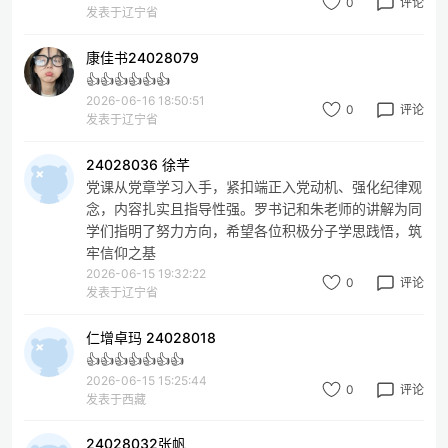
0
评论
发表于辽宁省
康佳书24028079
👍👍👍👍👍👍
2026-06-16 18:50:51
0
评论
发表于辽宁省
24028036 徐芊
党课从党章学习入手，紧扣端正入党动机、强化纪律观
念，内容扎实且指导性强。罗书记和朱老师的讲解为同
学们指明了努力方向，希望各位积极分子学思践悟，筑
牢信仰之基
2026-06-15 19:32:22
0
评论
发表于辽宁省
仁增卓玛 24028018
👍👍👍👍👍👍👍
2026-06-15 15:25:44
0
评论
发表于西藏
24028032张帆