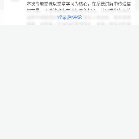
本次专题党课以党章学习为核心，在系统讲解中传递信
仰力量，于谆谆教诲中淬炼青年初心。让同学们在理论
登录后评论
滋养中明晰党的宗旨与纪律，端正入党动机、筑牢思想
根基。这既是一次深刻的思想洗礼，也是一堂生动的党
性教育课，激励着青年学子以坚定信念向党组织靠拢，
以青春之我践行初心使命。
2026-06-14 20:10:59
0
评论
发表于辽宁省
谷娜娜 24028029
这次专题很有意义
2026-06-14 20:10:44
0
评论
发表于辽宁省
24028008李长宇
权威细致的授课引导我们夯实信仰根基，提升思想觉
悟，认清党员责任与使命。
2026-06-14 20:07:54
0
评论
发表于辽宁省
覃小物25013029