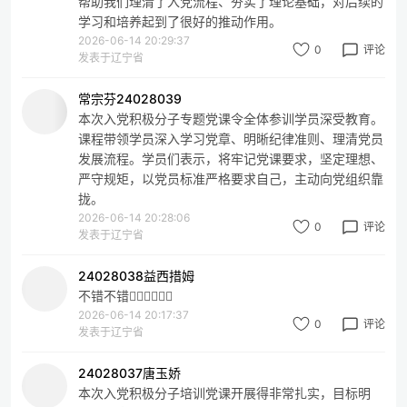
帮助我们理清了入党流程、夯实了理论基础，对后续的
学习和培养起到了很好的推动作用。
2026-06-14 20:29:37
0
评论
发表于辽宁省
常宗芬24028039
本次入党积极分子专题党课令全体参训学员深受教育。
课程带领学员深入学习党章、明晰纪律准则、理清党员
发展流程。学员们表示，将牢记党课要求，坚定理想、
严守规矩，以党员标准严格要求自己，主动向党组织靠
拢。
2026-06-14 20:28:06
0
评论
发表于辽宁省
24028038益西措姆
不错不错👍🏻👍🏻👍🏻
2026-06-14 20:17:37
0
评论
发表于辽宁省
24028037唐玉娇
本次入党积极分子培训党课开展得非常扎实，目标明