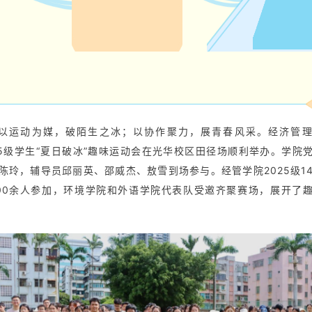
以运动为媒，破陌生之冰；以协作聚力，展青春风采。经济管
25级学生“夏日破冰”趣味运动会在光华校区田径场顺利举办。学院
陈玲，辅导员邱丽英、邵威杰、敖雪到场参与。经管学院2025级1
00余人参加，环境学院和外语学院代表队受邀齐聚赛场，展开了