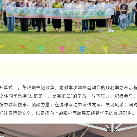
开幕式上，陈玲副书记致辞。她对本次趣味运动会的顺利举办表示
全体同学秉持“友谊第一、比赛第二”的宗旨，放下压力、积极参与
技中收获快乐、凝聚力量，在协作互动中增进友谊、展现风采；同
们注意运动安全，以昂扬向上的精神面貌展现经管学子的良好形象。