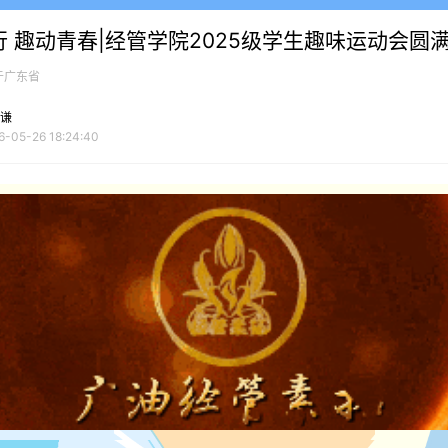
 趣动青春|经管学院2025级学生趣味运动会圆
于广东省
谦
6-05-26 18:24:40