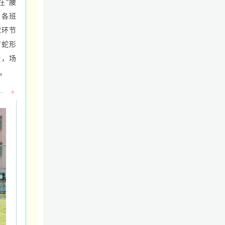
在“腰
，各班
球环节
“蛇形
避，场
。
✦