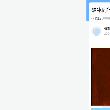
破冰同行
活动
发表
邹家
202