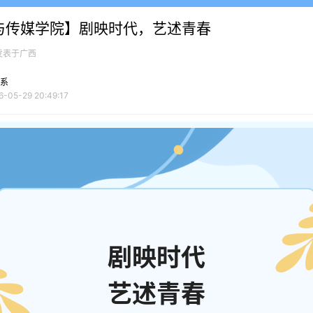
与传媒学院】剧映时代，艺述青春
发表于广西
系
6-05-29 20:49:17
剧映时代
艺述青春