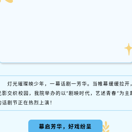
灯光璀璨映少年，一幕话剧一芳华。当帷幕缓缓拉开
光影交织校园，我院举办的以“剧映时代，艺述青春”为主
的话剧节正在热烈上演！
幕启芳华，好戏纷呈