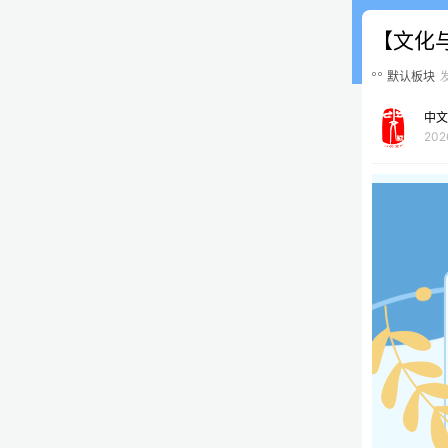
【文化
默认板块
中文
202