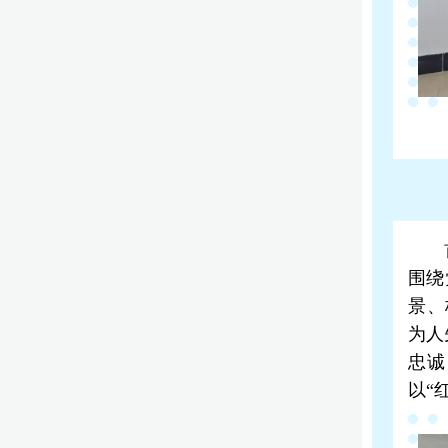
围绕
景、
为人
忠诚
以“