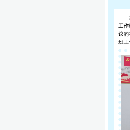
工作
议的
班工