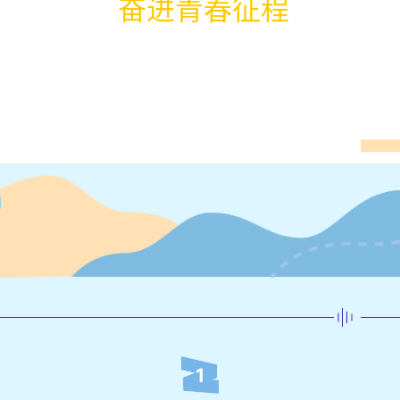
奋进青春征程
1