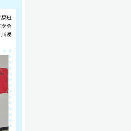
届易班
本次会
一届易