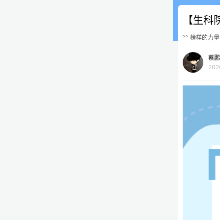
【生科
榜样的力量
蔡鹏
202