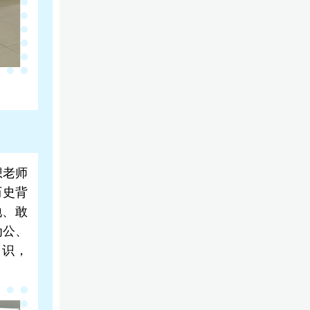
想老师
历史背
地、敢
为公、
知识，