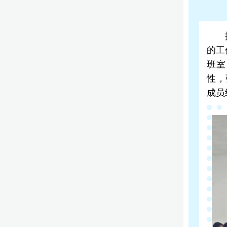
的工
班室
性，
成员