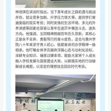
林培琪在讲话时指出，当下青年成长之路机遇与挑战
并存，就业竞争加剧、升学压力增大等，是同学们普
遍面临的现实考验；同时安逸的生活环境、多元的外
界诱惑等因素也容易让青年在迷茫中懈怠斗志、迷失
方向。他强调，五四精神跨越百年历久弥新，其核心
正是永不言弃、勇毅笃行的奋斗底色，这也与惠州学
院八十年来坚守育人初心、砥砺奋进的办学精神一脉
相承。他叮嘱全体学员摒弃浮躁心态与功利化目标，
深耕专业知识、锤炼过硬本领，鼓励大家将个人成长
融入学校发展与国家建设大局，以脚踏实地的行动破
解成长难题，以坚定的理想信念回应时代考验。