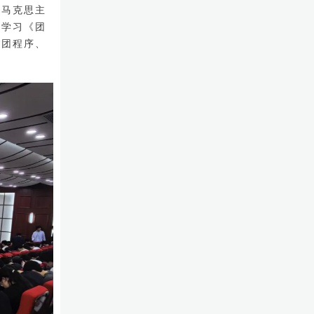
了马克思主
们学习《团
入团程序、