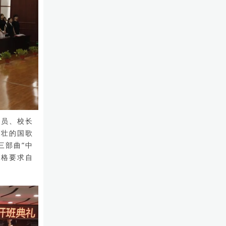
委员、校长
雄壮的国歌
三部曲”中
严格要求自