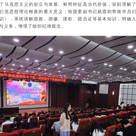
了马克思主义的创立与发展、鲜明特征及当代价值，深刻理解
们党思想理论根基的重大意义；校团委副书记易霞则带领学员
识》，系统讲解团旗、团徽、团歌、团员证等基本知识，明确
与义务，增强了组织纪律观念。