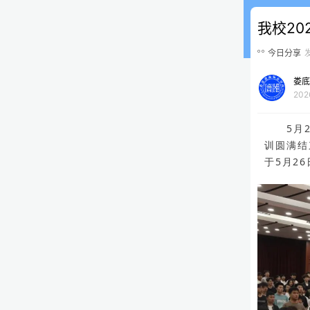
我校2
今日分享
娄底
202
5月
训圆满结
于5月2