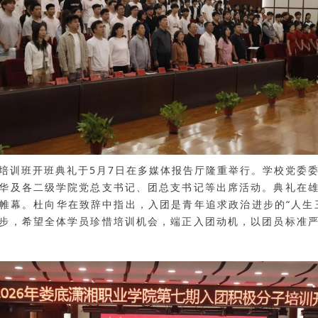
培训班开班典礼于5月7日在多媒体报告厅隆重举行。学校党委
华及各二级学院党总支书记、团总支书记等出席活动。典礼在
帷幕。杜向华在致辞中指出，入团是青年追求政治进步的“人生
步，希望全体学员珍惜培训机会，端正入团动机，以团员标准