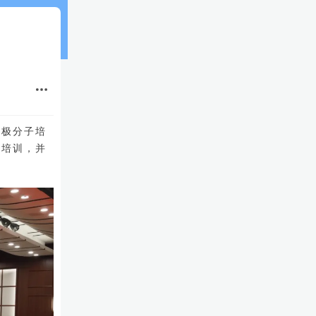
积极分子培
的培训，并