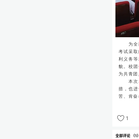
为全
考试采取
利义务等
貌。校团
为共青团
本次
措，也进
苦、肯奋
1
全部评论 （1