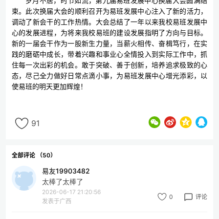
岁月不居，时节如流，第九届易班发展中心换届大会圆满结
束。此次换届大会的顺利召开为易班发展中心注入了新的活力，
调动了新会干的工作热情。大会总结了一年以来我校易班发展中
心的发展进程，为将来我校易班的建设发展指明了方向与目标。
新的一届会干作为一股新生力量，当薪火相传、奋楫笃行，在实
践的磨砺中成长，带着兴趣和事业心全情投入到实际工作中，抓
住每一次出彩的机会。敢于突破、善于创新，培养追求极致的心
态，尽己全力做好日常点滴小事，为易班发展中心增光添彩，以
使易班的明天更加辉煌！
91
全部评论 （50）
易友19903482
太棒了太棒了
2026-06-17 21:20:56
0
评论
发表于广西