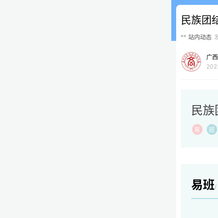
民族团结
站内动态
广西
202
民族
易
班
易班
/