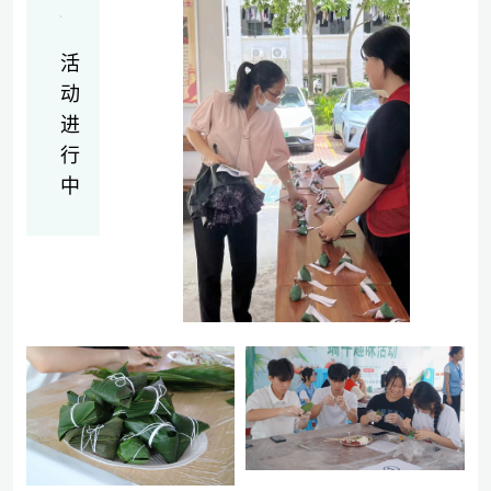
活
动
进
行
中