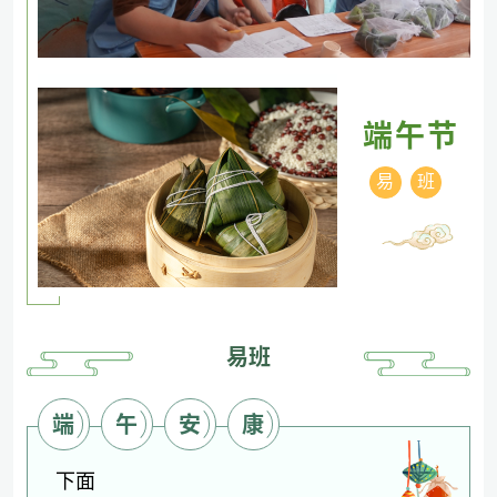
端午节
易
班
易班
端
午
安
康
下面