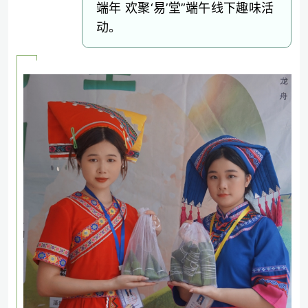
端年 欢聚‘易’堂”端午线下趣味活
动。