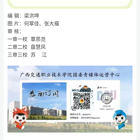
编 辑：梁洪坤
图 片：何翠佳、张大福
审 核：
一审一校 覃思尧
二审二校 盘慧凤
三审三校 苏 江