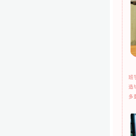
初
班
造
多