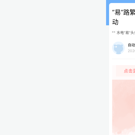
“易”
动
水电“易”头
自动
202
点击