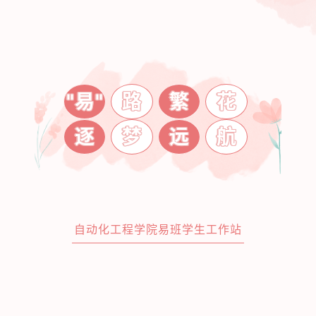
"易"
路
繁
花
逐
梦
远
航
自动化工程学院易班学生工作站