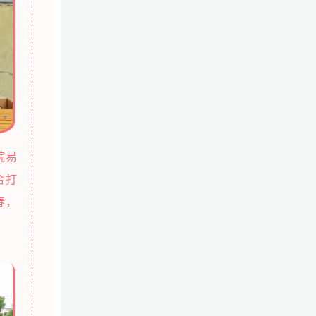
院易
合打
春，
。