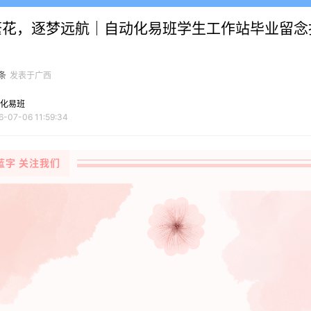
路繁花，逐梦远航｜自动化易班学生工作站毕业留念
条
发表于广西
化易班
6-07-06 11:59:34
蓝字 关注我们