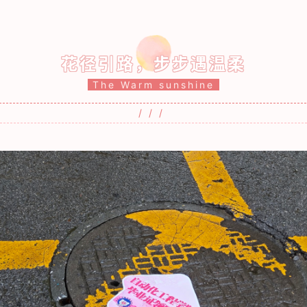
花径引路，步步遇温柔
The Warm sunshine
///