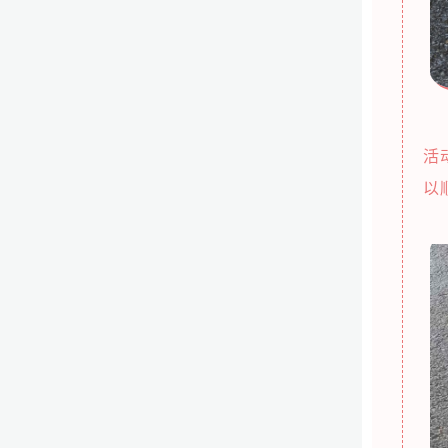
校
活
以